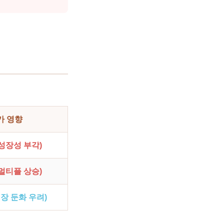
가 영향
성장성 부각)
멀티플 상승)
장 둔화 우려)