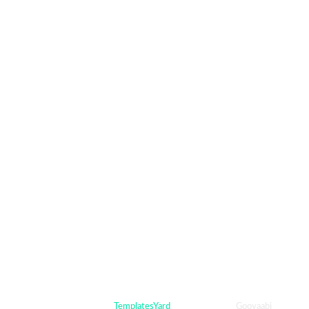
Crafted with
by
TemplatesYard
| Distributed By
Gooyaabi