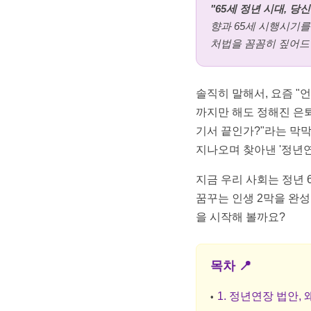
"65세 정년 시대, 
향과 65세 시행시기를
처법을 꼼꼼히 짚어드
솔직히 말해서, 요즘 "언
까지만 해도 정해진 은퇴
기서 끝인가?"라는 막막
지나오며 찾아낸 '정년연
지금 우리 사회는 정년 
꿈꾸는 인생 2막을 완성
을 시작해 볼까요?
목차 📍
1. 정년연장 법안,