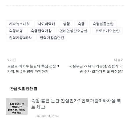
가짜뉴스대처
사이버렉카
생활
숙행
숙행불륜논란
숙행해명
숙행현역가왕
연예인상간소송설
트로트가수논란
현역가왕3하차
현역가왕출연진
이전
다음
트로트 여가수 논란의 핵심 쟁점 3
사실무근 vs 유죄 가능성, 김병기 의
가지, 단 5분 만에 파악하기
원 수사 결과가 미칠 파장은?
관심 있을 만한 글
숙행 불륜 논란 진실인가? 현역가왕3 하차설 팩
트 체크
January 01, 2026