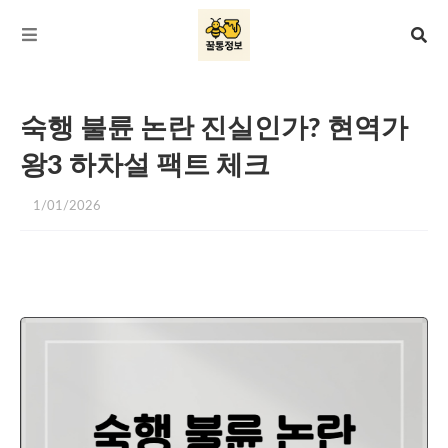
숙행 불륜 논란 진실인가? 현역가
왕3 하차설 팩트 체크
1/01/2026