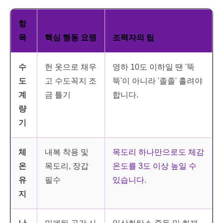
항
목
핵심 행동 요령
조력자의 팁
수
헌 옷으로 채우
영하 10도 이하일 땐 '뚝
도
고 수도꼭지 조
뚝'이 아니라 '졸졸' 흘려야
계
금 틀기
합니다.
량
기
체
내복 착용 및
목도리 하나만으로도 체감
온
목도리, 장갑
온도를 3도 이상 높일 수
유
필수
있습니다.
지