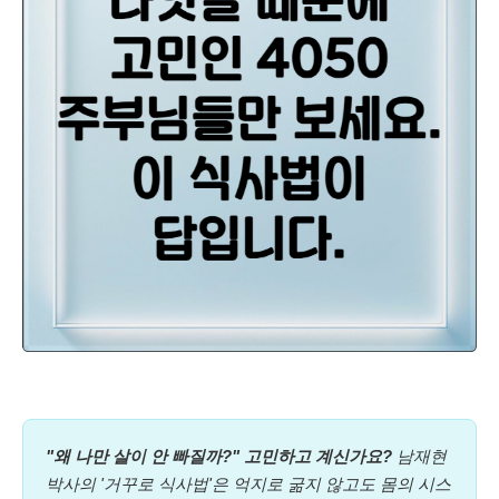
"왜 나만 살이 안 빠질까?" 고민하고 계신가요?
남재현
박사의 '거꾸로 식사법'은 억지로 굶지 않고도 몸의 시스