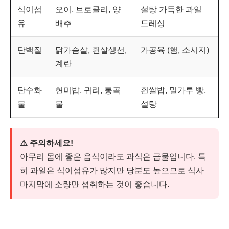
식이섬
오이, 브로콜리, 양
설탕 가득한 과일
유
배추
드레싱
단백질
닭가슴살, 흰살생선,
가공육 (햄, 소시지)
계란
탄수화
현미밥, 귀리, 통곡
흰쌀밥, 밀가루 빵,
물
물
설탕
⚠️ 주의하세요!
아무리 몸에 좋은 음식이라도 과식은 금물입니다. 특
히 과일은 식이섬유가 많지만 당분도 높으므로 식사
마지막에 소량만 섭취하는 것이 좋습니다.