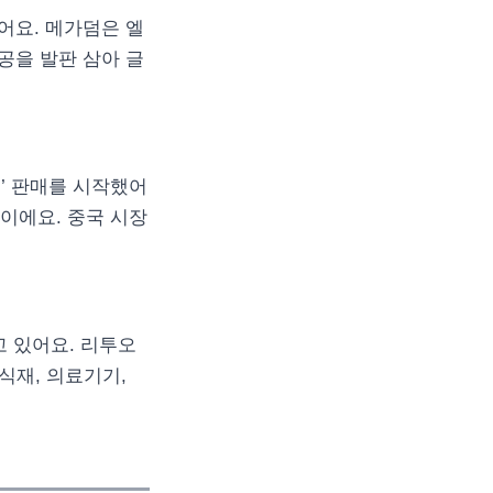
어요. 메가덤은 엘
공을 발판 삼아 글
’ 판매를 시작했어
점이에요. 중국 시장
 있어요. 리투오
식재, 의료기기,