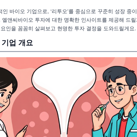
 바이오 기업으로, ‘리투오’를 중심으로 꾸준히 성장 중이
, 엘앤씨바이오 투자에 대한 명확한 인사이트를 제공해 드릴
 요인을 꼼꼼히 살펴보고 현명한 투자 결정을 도와드릴게요.
 기업 개요