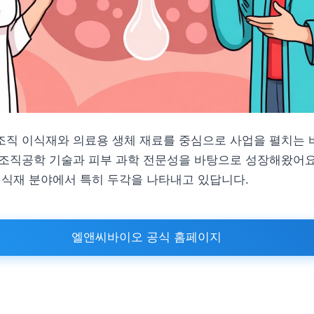
직 이식재와 의료용 생체 재료를 중심으로 사업을 펼치는 
이후 조직공학 기술과 피부 과학 전문성을 바탕으로 성장해왔어요.
이식재 분야에서 특히 두각을 나타내고 있답니다.
엘앤씨바이오 공식 홈페이지