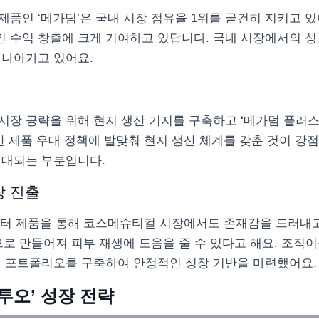
품인 ‘메가덤’은 국내 시장 점유율 1위를 굳건히 지키고 있
 수익 창출에 크게 기여하고 있답니다. 국내 시장에서의 성
 나아가고 있어요.
시장 공략을 위해 현지 생산 기지를 구축하고 ‘메가덤 플러스
산 제품 우대 정책에 발맞춰 현지 생산 체계를 갖춘 것이 강
기대되는 부분입니다.
장 진출
스터 제품을 통해 코스메슈티컬 시장에서도 존재감을 드러내고
으로 만들어져 피부 재생에 도움을 줄 수 있다고 해요. 조직이
업 포트폴리오를 구축하여 안정적인 성장 기반을 마련했어요.
투오’ 성장 전략