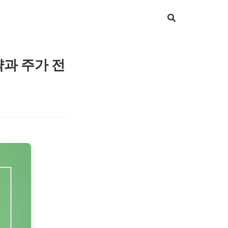
략과 주가 전