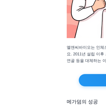
엘앤씨바이오는 인체조
요. 2011년 설립 
연골 등을 대체하는 
메가덤의 성공