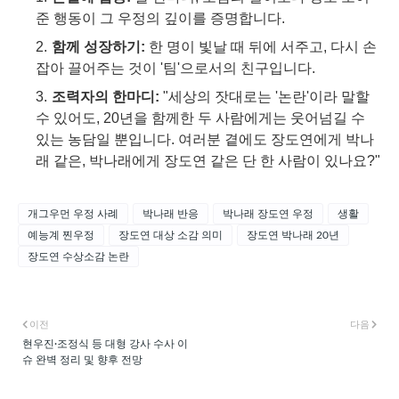
준 행동이 그 우정의 깊이를 증명합니다.
함께 성장하기:
한 명이 빛날 때 뒤에 서주고, 다시 손
잡아 끌어주는 것이 '팀'으로서의 친구입니다.
조력자의 한마디:
"세상의 잣대로는 '논란'이라 말할
수 있어도, 20년을 함께한 두 사람에게는 웃어넘길 수
있는 농담일 뿐입니다. 여러분 곁에도 장도연에게 박나
래 같은, 박나래에게 장도연 같은 단 한 사람이 있나요?"
개그우먼 우정 사례
박나래 반응
박나래 장도연 우정
생활
예능계 찐우정
장도연 대상 소감 의미
장도연 박나래 20년
장도연 수상소감 논란
이전
다음
현우진·조정식 등 대형 강사 수사 이
슈 완벽 정리 및 향후 전망