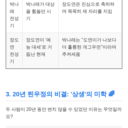
박나
박나래가 대상
장도연은 진심으로 축하하
래
을 휩쓸던 시
며 묵묵히 제 자리를 지킴
전성
기
기
장도
장도연이 '예
박나래는 "도연이가 나보다
연
능 대세'로 거
더 훌륭한 개그우먼"이라며
전성
듭난 현재
추켜세움
기
3. 20년 찐우정의 비결: '상생'의 미학 🌈
두 사람이 20년 동안 변치 않을 수 있었던 이유는 무엇일까
요?