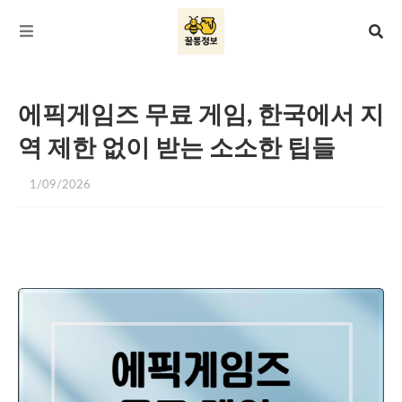
에픽게임즈 무료 게임, 한국에서 지
역 제한 없이 받는 소소한 팁들
1/09/2026