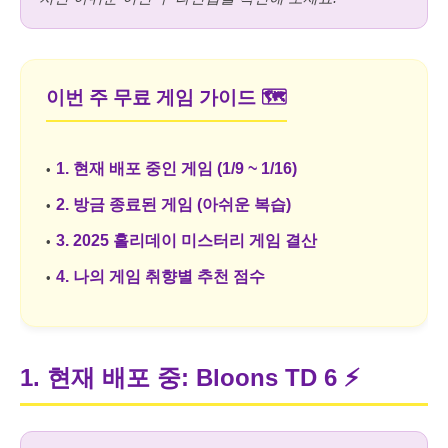
이번 주 무료 게임 가이드 🗺️
1. 현재 배포 중인 게임 (1/9 ~ 1/16)
2. 방금 종료된 게임 (아쉬운 복습)
3. 2025 홀리데이 미스터리 게임 결산
4. 나의 게임 취향별 추천 점수
1. 현재 배포 중: Bloons TD 6
⚡