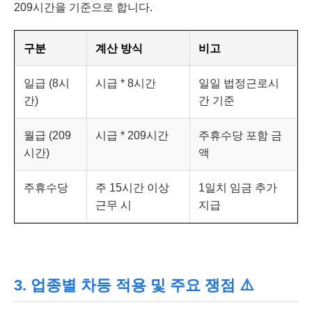
209시간을 기준으로 합니다.
구분
계산 방식
비고
일급 (8시
시급 * 8시간
일일 법정근로시
간)
간 기준
월급 (209
시급 * 209시간
주휴수당 포함 금
시간)
액
주휴수당
주 15시간 이상
1일치 임금 추가
근무 시
지급
3. 업종별 차등 적용 및 주요 쟁점 ⚠️