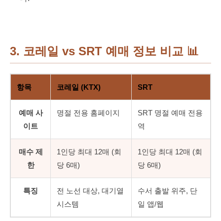
3. 코레일 vs SRT 예매 정보 비교
📊
항목
코레일 (KTX)
SRT
예매 사
명절 전용 홈페이지
SRT 명절 예매 전용
이트
역
매수 제
1인당 최대 12매 (회
1인당 최대 12매 (회
한
당 6매)
당 6매)
특징
전 노선 대상, 대기열
수서 출발 위주, 단
시스템
일 앱/웹