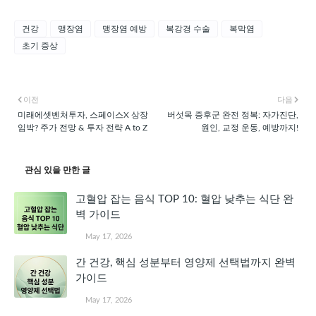
건강
맹장염
맹장염 예방
복강경 수술
복막염
초기 증상
이전
다음
미래에셋벤처투자, 스페이스X 상장
버섯목 증후군 완전 정복: 자가진단,
임박? 주가 전망 & 투자 전략 A to Z
원인, 교정 운동, 예방까지!
관심 있을 만한 글
고혈압 잡는 음식 TOP 10: 혈압 낮추는 식단 완
벽 가이드
May 17, 2026
간 건강, 핵심 성분부터 영양제 선택법까지 완벽
가이드
May 17, 2026