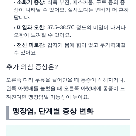
소화기 증상:
식욕 부진, 메스꺼움, 구토 등의 증
상이 나타날 수 있어요. 설사보다는 변비가 더 흔하
답니다.
미열과 오한:
37.5~38.5℃ 정도의 미열이 나거나
오한이 느껴질 수 있어요.
전신 피로감:
갑자기 몸에 힘이 없고 무기력해질
수 있어요.
추가 의심 증상은?
오른쪽 다리 무릎을 끌어안을 때 통증이 심해지거나,
왼쪽 아랫배를 눌렀을 때 오른쪽 아랫배에 통증이 느
껴진다면 맹장염일 가능성이 높아요.
맹장염, 단계별 증상 변화