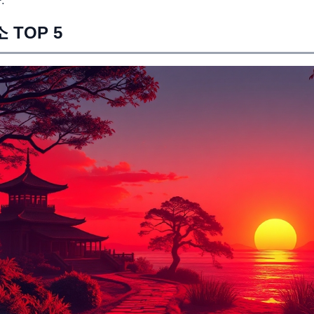
.
 TOP 5