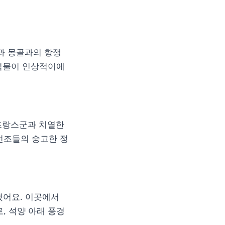
용과 몽골과의 항쟁
 석물이 인상적이에
 프랑스군과 치열한
선조들의 숭고한 정
했어요. 이곳에서
, 석양 아래 풍경