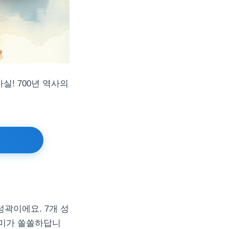
실! 700년 역사의
성곽이에요. 7개 성
재미가 쏠쏠하답니