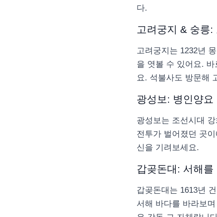
다.
고려궁지 & 숭릉:
고려궁지는 1232년 
을 엿볼 수 있어요. 
요. 석불사도 방문해 
광성보: 병인양요
광성보는 조선시대 강화
전투가 벌어졌던 곳이
신을 기려보세요.
갑곶돈대: 서해를
갑곶돈대는 1613년
서해 바다를 바라보며 