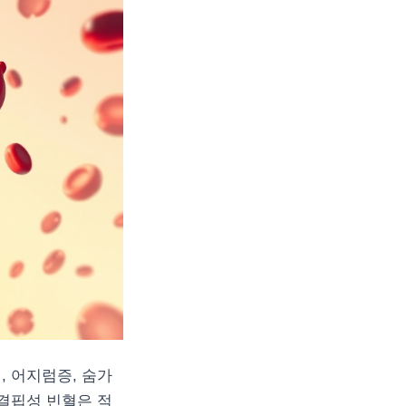
, 어지럼증, 숨가
 결핍성 빈혈은 적