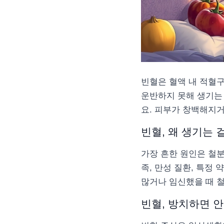
빈혈은 혈액 내 적혈
운반하지 못해 생기는
요. 피부가 창백해지거
빈혈, 왜 생기는 
가장 흔한 원인은 철분
족, 만성 질환, 특정
많거나 임신했을 때 
빈혈, 방치하면 안