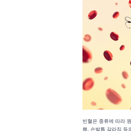
빈혈은 종류에 따라 원
쁨, 손발톱 갈라짐 등