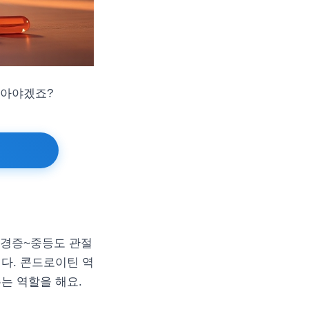
알아야겠죠?
 경증~중등도 관절
다. 콘드로이틴 역
는 역할을 해요.