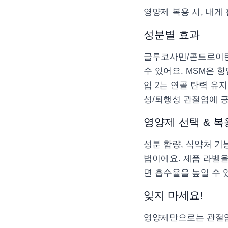
영양제 복용 시, 내게
성분별 효과
글루코사민/콘드로이틴
수 있어요. MSM은 
입 2는 연골 탄력 유
성/퇴행성 관절염에 긍
영양제 선택 & 복
성분 함량, 식약처 기
법이에요. 제품 라벨
면 흡수율을 높일 수 
잊지 마세요!
영양제만으로는 관절염