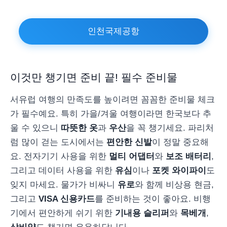
인천국제공항
이것만 챙기면 준비 끝! 필수 준비물
서유럽 여행의 만족도를 높이려면 꼼꼼한 준비물 체크
가 필수예요. 특히 가을/겨울 여행이라면 한국보다 추
울 수 있으니
따뜻한 옷
과
우산
을 꼭 챙기세요. 파리처
럼 많이 걷는 도시에서는
편안한 신발
이 정말 중요해
요. 전자기기 사용을 위한
멀티 어댑터
와
보조 배터리
,
그리고 데이터 사용을 위한
유심
이나
포켓 와이파이
도
잊지 마세요. 물가가 비싸니
유로
와 함께 비상용 현금,
그리고
VISA 신용카드
를 준비하는 것이 좋아요. 비행
기에서 편안하게 쉬기 위한
기내용 슬리퍼
와
목베개
,