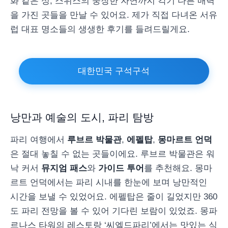
화 같은 성, 스위스의 웅장한 자연까지 각기 다른 매력
을 가진 곳들을 만날 수 있어요. 제가 직접 다녀온 서유
럽 대표 명소들의 생생한 후기를 들려드릴게요.
대한민국 구석구석
낭만과 예술의 도시, 파리 탐방
파리 여행에서
루브르 박물관
,
에펠탑
,
몽마르트 언덕
은 절대 놓칠 수 없는 곳들이에요. 루브르 박물관은 워
낙 커서
뮤지엄 패스
와
가이드 투어
를 추천해요. 몽마
르트 언덕에서는 파리 시내를 한눈에 보며 낭만적인
시간을 보낼 수 있었어요. 에펠탑은 줄이 길었지만 360
도 파리 전망을 볼 수 있어 기다린 보람이 있었죠. 몽파
르나스 타워의 레스토랑 ‘씨엘드파리’에서는 맛있는 식