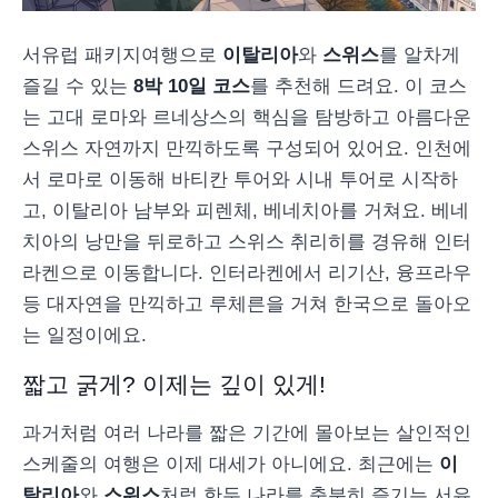
서유럽 패키지여행으로
이탈리아
와
스위스
를 알차게
즐길 수 있는
8박 10일 코스
를 추천해 드려요. 이 코스
는 고대 로마와 르네상스의 핵심을 탐방하고 아름다운
스위스 자연까지 만끽하도록 구성되어 있어요. 인천에
서 로마로 이동해 바티칸 투어와 시내 투어로 시작하
고, 이탈리아 남부와 피렌체, 베네치아를 거쳐요. 베네
치아의 낭만을 뒤로하고 스위스 취리히를 경유해 인터
라켄으로 이동합니다. 인터라켄에서 리기산, 융프라우
등 대자연을 만끽하고 루체른을 거쳐 한국으로 돌아오
는 일정이에요.
짧고 굵게? 이제는 깊이 있게!
과거처럼 여러 나라를 짧은 기간에 몰아보는 살인적인
스케줄의 여행은 이제 대세가 아니에요. 최근에는
이
탈리아
와
스위스
처럼 한두 나라를 충분히 즐기는 서유