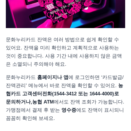
문화누리카드 잔액은 여러 방법으로 쉽게 확인할 수
있어요. 잔액을 미리 확인하고 계획적으로 사용하는
것이 중요합니다. 사용 기간 내에 사용하지 않은 금액
은 소멸되니 주의해야 해요.
문화누리카드
홈페이지나 앱
에 로그인하면 ‘카드발급/
잔액관리’ 메뉴에서 바로 잔액을 확인할 수 있어요.
농
협카드 고객센터
전화(1544-3412 또는 1644-4000)로
문의하거나,
농협 ATM
에서도 잔액 조회가 가능합니다.
가맹점에서 결제 후 받는
영수증
에도 잔액이 표시되니
꼼꼼히 확인해 보세요.