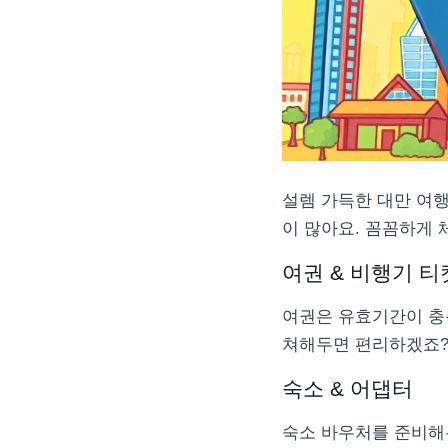
설렘 가득한 대만 여행
이 많아요. 꼼꼼하게
여권 & 비행기 티
여권은 유효기간이 충
쳐해두면 편리하겠죠
숙소 & 어댑터
숙소 바우처를 준비해두